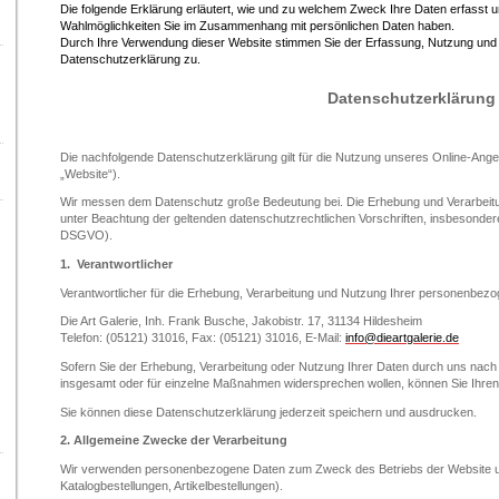
Die folgende
Erklärung
erläutert, wie und zu welchem Zweck Ihre Daten erfasst 
Wahlmöglichkeiten Sie im Zusammenhang mit persönlichen Daten haben.
Durch Ihre Verwendung dieser Website stimmen Sie der Erfassung, Nutzung und
Datenschutzerklärung zu.
Datenschutzerklärung
Die nachfolgende Datenschutzerklärung gilt für die Nutzung unseres Online-Ang
„Website“)
.
Wir messen dem Datenschutz große Bedeutung bei. Die Erhebung und Verarbeit
unter Beachtung der geltenden datenschutzrechtlichen Vorschriften, insbesond
DSGVO).
1.
Verantwortliche
r
Verantwortlicher für die Erhebung, Verarbeitung und Nutzung Ihrer personenbezo
Die Art Galerie, Inh. Frank Busche,
Jakobistr. 17, 31134 Hildesheim
Telefon: (05121) 31016, Fax: (05121) 31016,
E-Mail:
info@dieartgalerie.de
Sofern Sie der Erhebung, Verarbeitung oder Nutzung Ihrer Daten durch uns n
insgesamt oder für einzelne Maßnahmen widersprechen wollen, können Sie Ihren 
Sie können diese Datenschutzerklärung jederzeit speichern und ausdrucken.
2
. Allgemeine Zwecke der Verarbeitung
Wir verwenden personenbezogene Daten zum Zweck des Betriebs der Website und
Katalogbestellungen, Artikelbestellungen).