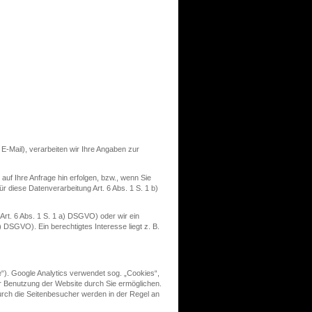
 E-Mail), verarbeiten wir Ihre Angaben zur
auf Ihre Anfrage hin erfolgen, bzw., wenn Sie
r diese Datenverarbeitung Art. 6 Abs. 1 S. 1 b)
rt. 6 Abs. 1 S. 1
a) DSGVO) oder wir ein
) DSGVO). Ein berechtigtes Interesse liegt z. B.
“). Google Analytics verwendet sog. „Cookies“,
r Benutzung der Website durch Sie ermöglichen.
rch die Seitenbesucher werden in der Regel an