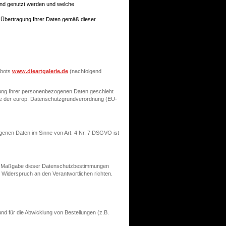
und genutzt werden und welche
 Übertragung Ihrer Daten gemäß dieser
ebots
www.dieartgalerie.de
(nachfolgend
ung Ihrer personenbezogenen Daten geschieht
ere der europ. Datenschutzgrundverordnung (EU-
genen Daten im Sinne von Art. 4 Nr. 7 DSGVO ist
ach Maßgabe dieser Datenschutzbestimmungen
Widerspruch an den Verantwortlichen richten.
 für die Abwicklung von Bestellungen (z.B.