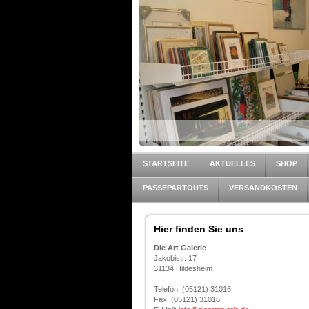
STARTSEITE
AKTUELLES
SHOP
PASSEPARTOUTS
VERSANDKOSTEN
Hier finden Sie uns
Die Art Galerie
Jakobistr. 17
31134 Hildesheim
Telefon: (05121) 31016
Fax: (05121) 31016