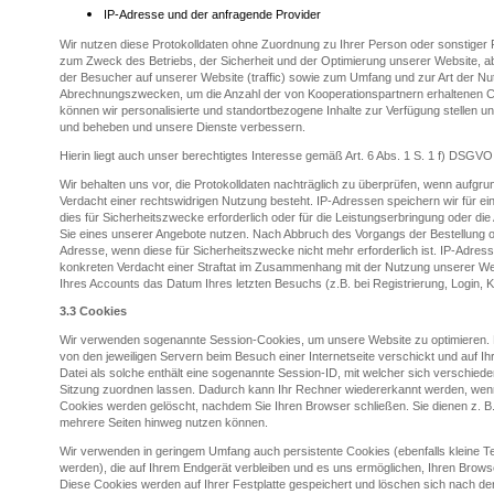
IP-Adresse und der anfragende Provider
Wir nutzen diese Protokolldaten ohne Zuordnung zu Ihrer Person oder sonstiger Pr
zum Zweck des Betriebs, der Sicherheit und der Optimierung unserer Website, 
der Besucher auf unserer Website (traffic) sowie zum Umfang und zur Art der N
Abrechnungszwecken, um die Anzahl der von Kooperationspartnern erhaltenen Cl
können wir personalisierte und standortbezogene Inhalte zur Verfügung stellen 
und beheben und unsere Dienste verbessern.
Hierin liegt auch unser berechtigtes Interesse gemäß Art. 6 Abs. 1 S. 1 f) DSGVO
Wir behalten uns vor, die Protokolldaten nachträglich zu überprüfen, wenn aufgru
Verdacht einer rechtswidrigen Nutzung besteht. IP-Adressen speichern wir für ei
dies für Sicherheitszwecke erforderlich oder für die Leistungserbringung oder die
Sie eines unserer Angebote nutzen. Nach Abbruch des Vorgangs der Bestellung o
Adresse, wenn diese für Sicherheitszwecke nicht mehr erforderlich ist. IP-Adres
konkreten Verdacht einer Straftat im Zusammenhang mit der Nutzung unserer Web
Ihres Accounts das Datum Ihres letzten Besuchs (z.B. bei Registrierung, Login, Kl
3.3
Cookies
Wir verwenden sogenannte Session-Cookies, um unsere Website zu optimieren. Ein
von den jeweiligen Servern beim Besuch einer Internetseite verschickt und auf Ih
Datei als solche enthält eine sogenannte Session-ID, mit welcher sich verschi
Sitzung zuordnen lassen. Dadurch kann Ihr Rechner wiedererkannt werden, wen
Cookies werden gelöscht, nachdem Sie Ihren Browser schließen. Sie dienen z. B
mehrere Seiten hinweg nutzen können.
Wir verwenden in geringem Umfang auch persistente Cookies (ebenfalls kleine Te
werden), die auf Ihrem Endgerät verbleiben und es uns ermöglichen, Ihren Bro
Diese Cookies werden auf Ihrer Festplatte gespeichert und löschen sich nach de