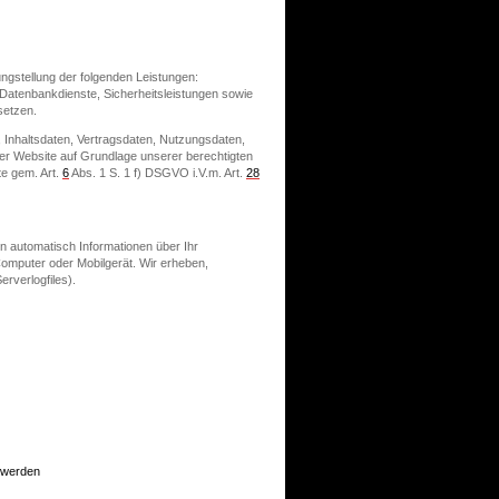
gstellung der folgenden Leistungen:
d Datenbankdienste, Sicherheitsleistungen sowie
setzen.
, Inhaltsdaten, Vertragsdaten, Nutzungsdaten,
r Website auf Grundlage unserer berechtigten
te
gem. Art.
6
Abs. 1 S. 1 f) DSGVO i.V.m. Art.
28
n automatisch Informationen über Ihr
Computer oder Mobilgerät. Wir erheben,
rverlogfiles).
 werden