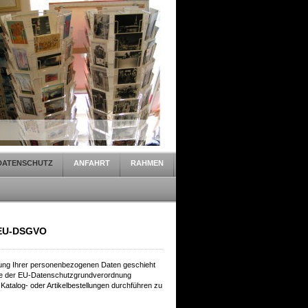
DATENSCHUTZ
ANFAHRT
RAHMEN
 EU-DSGVO
ung Ihrer personenbezogenen Daten geschieht
ere der EU-Datenschutzgrundverordnung
 Katalog- oder Artikelbestellungen durchführen zu