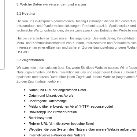
3.
Welche Daten wir verwenden und warum
3.1 Hosting
Die von uns in Anspruch genommenen Hosting-Leistungen dienen der Zurverfügun
Infrastruktur- und Plattformdienstleistungen, Rechenkapazität, Speicherplatz un
technische Wartungsleistungen, die wir zum Zweck des Betriebs der Website ein
Hierbei verarbeiten wir, bzw. unser Hostinganbieter Bestandsdaten, Kontaktdaten
Meta- und Kommunikationsdaten von Kunden, Interessenten und Besuchern diese
Interessen an einer effizienten und sicheren Zurverfügungstellung unserer Websi
DSGVO.
3.2
Zugriffsdaten
Wir sammeln Informationen über Sie, wenn Sie diese Website nutzen. Wir erfasse
Nutzungsverhalten und Ihre Interaktion mit uns und registrieren Daten zu Ihrem 
speichern und nutzen Daten über jeden Zugriff auf unsere Website
(sogenannte Se
Zu den Zugriffsdaten gehören:
Name und URL der abgerufenen Datei
Datum und Uhrzeit des Abrufs
übertragene Datenmenge
Meldung über erfolgreichen Abruf (HTTP response code)
Browsertyp und Browserversion
Betriebssystem
Referer URL (d.h. die zuvor besuchte Seite)
Websites, die vom System des Nutzers über unsere Website aufgerufen
Internet-Service-Provider des Nutzers