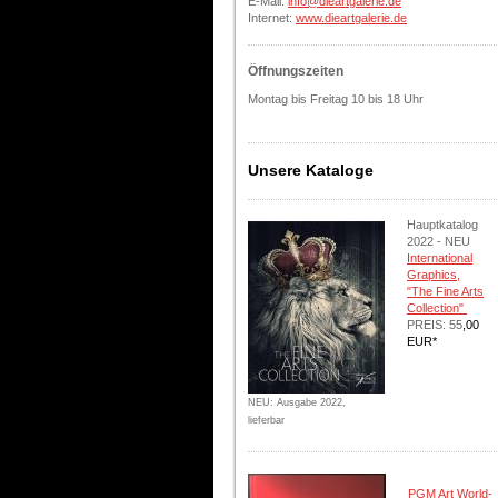
E-Mail:
info@dieartgalerie.de
Internet:
www.dieartgalerie.de
Öffnungszeiten
Montag bis F
reitag 10 bis 18 Uhr
Unsere Kataloge
Hauptkatalog
2022 - NEU
International
Graphics,
"The Fine Arts
Collection"
PREIS: 55
,00
EUR*
NEU: Ausgabe 2022,
lieferbar
PGM Art World-