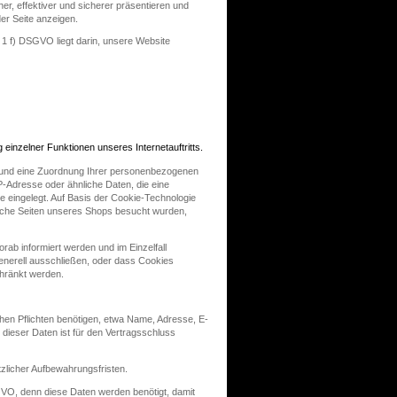
er, effektiver und sicherer präsentieren und
der Seite anzeigen.
 1 f) DSGVO liegt darin, unsere Website
einzelner Funktionen unseres Internetauftritts.
n und eine Zuordnung Ihrer personenbezogenen
P-Adresse oder ähnliche Daten, die eine
 eingelegt. Auf Basis der Cookie-Technologie
welche Seiten unseres Shops besucht wurden,
rab informiert werden und im Einzelfall
enerell ausschließen, oder dass Cookies
chränkt werden.
chen Pflichten benötigen, etwa Name, Adresse, E-
dieser Daten ist für den Vertragsschluss
zlicher Aufbewahrungsfristen.
SGVO, denn diese Daten werden benötigt, damit