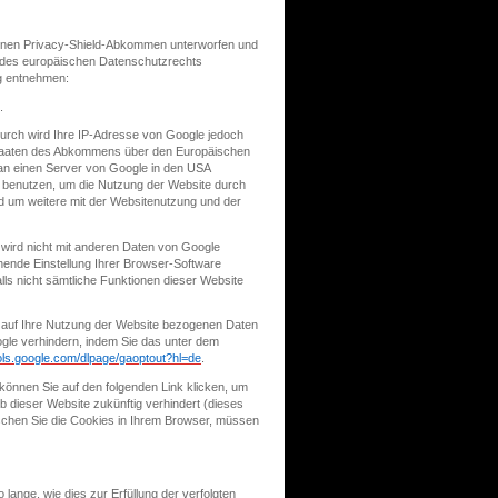
enen Privacy-Shield-Abkommen unterworfen und
ten des europäischen Datenschutzrechts
ag entnehmen:
.
durch
wird Ihre IP-Adresse von Google jedoch
sstaaten des Abkommens über den Europäischen
 an einen Server von Google in den USA
n benutzen, um die Nutzung der Website durch
d um weitere mit der Websitenutzung und der
wird nicht mit anderen Daten von Google
ende Einstellung Ihrer Browser-Software
alls nicht sämtliche Funktionen dieser Website
 auf Ihre Nutzung der Website bezogenen Daten
ogle verhindern, indem Sie das unter dem
ools.google.com/dlpage/gaoptout?hl=de
.
können Sie auf den folgenden Link klicken, um
b dieser Website zukünftig verhindert (dieses
öschen Sie die Cookies in Ihrem Browser, müssen
ange, wie dies zur Erfüllung der verfolgten