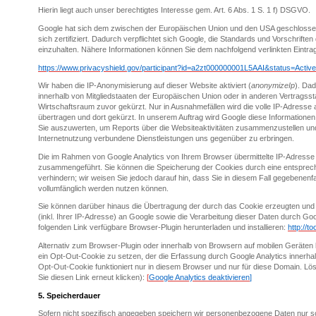
Hierin liegt auch unser berechtigtes Interesse gem. Art. 6 Abs. 1 S. 1 f) DSGVO.
Google hat sich dem zwischen der Europäischen Union und den USA geschloss
sich zertifiziert. Dadurch verpflichtet sich Google, die Standards und Vorschrif
einzuhalten. Nähere Informationen können Sie dem nachfolgend verlinkten Eintr
https://www.privacyshield.gov/participant?id=a2zt000000001L5AAI&status=Active
Wir haben die IP-Anonymisierung auf dieser Website aktiviert (
anonymizeIp
). Da
innerhalb von Mitgliedstaaten der Europäischen Union oder in anderen Vertrag
Wirtschaftsraum zuvor gekürzt. Nur in Ausnahmefällen wird die volle IP-Adresse
übertragen und dort gekürzt. In unserem Auftrag wird Google diese Informatione
Sie auszuwerten, um Reports über die Websiteaktivitäten zusammenzustellen un
Internetnutzung verbundene Dienstleistungen uns gegenüber zu erbringen.
Die im Rahmen von Google Analytics von Ihrem Browser übermittelte IP-Adresse 
zusammengeführt. Sie können die Speicherung der Cookies durch eine entsprech
verhindern; wir weisen Sie jedoch darauf hin, dass Sie in diesem Fall gegebenenf
vollumfänglich werden nutzen können.
Sie können darüber hinaus die Übertragung der durch das Cookie erzeugten und
(inkl. Ihrer IP-Adresse) an Google sowie die Verarbeitung dieser Daten durch Go
folgenden Link verfügbare Browser-Plugin herunterladen und installieren:
http://t
Alternativ zum Browser-Plugin oder innerhalb von Browsern auf mobilen Geräten 
ein Opt-Out-Cookie zu setzen, der die Erfassung durch Google Analytics innerhal
Opt-Out-Cookie funktioniert nur in diesem Browser und nur für diese Domain. L
Sie diesen Link erneut klicken):
[
Google Analytics deaktivieren
]
5. S
peicherdauer
Sofern nicht spezifisch angegeben speichern wir personenbezogene Daten nur so l