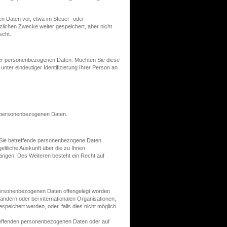
n Daten vor, etwa im Steuer- oder
tzlichen Zwecke weiter gespeichert, aber nicht
öscht.
er personenbezogenen Daten. Möchten Sie diese
unter eindeutiger Identifizierung Ihrer Person an
er personenbezogenen Daten.
b Sie betreffende personenbezogene Daten
eltliche Auskunft über die zu Ihnen
angen. Des Weiteren besteht ein Recht auf
personenbezogenen Daten offengelegt worden
ändern oder bei internationalen Organisationen;
speichert werden, oder, falls dies nicht möglich
reffenden personenbezogenen Daten oder auf