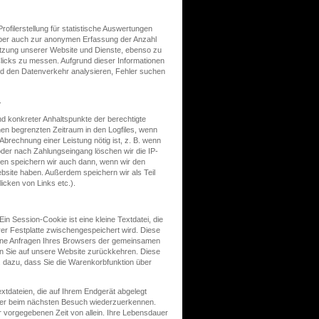
ofilerstellung für statistische Auswertungen
aber auch zur anonymen Erfassung der Anzahl
utzung unserer Website und Dienste, ebenso zu
icks zu messen. Aufgrund dieser Informationen
und den Datenverkehr analysieren, Fehler suchen
.
nd konkreter Anhaltspunkte der berechtigte
nen begrenzten Zeitraum in den Logfiles, wenn
 Abrechnung einer Leistung nötig ist, z. B. wenn
der nach Zahlungseingang löschen wir die IP-
sen speichern wir auch dann, wenn wir den
site haben. Außerdem speichern wir als Teil
icken von Links etc.).
 Session-Cookie ist eine kleine Textdatei, die
rer Festplatte zwischengespeichert wird. Diese
edene Anfragen Ihres Browsers der gemeinsamen
n Sie auf unsere Website zurückkehren. Diese
. dazu, dass Sie die Warenkorbfunktion über
xtdateien, die auf Ihrem Endgerät abgelegt
wser beim nächsten Besuch wiederzuerkennen.
r vorgegebenen Zeit von allein. Ihre Lebensdauer