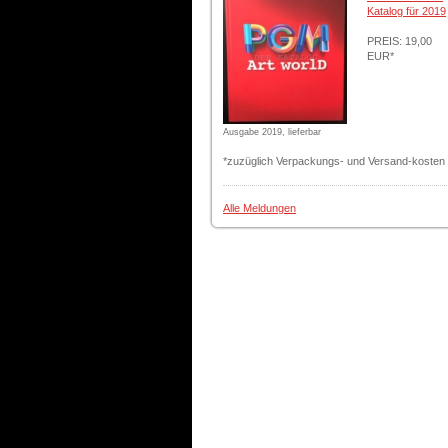
Katalog für 2019
PREIS: 19,00
EUR*
Ausgabe 2019, lieferbar
*zuzüglich Verpackungs- und Versand-kosten
Alle Meldungen