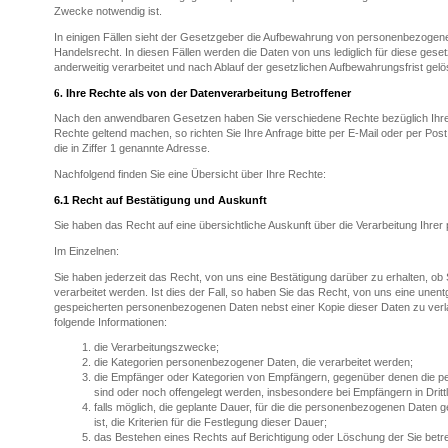
Zwecke notwendig ist.
In einigen Fällen sieht der Gesetzgeber die Aufbewahrung von personenbezogene
Handelsrecht. In diesen Fällen werden die Daten von uns lediglich für diese gese
anderweitig verarbeitet und nach Ablauf der gesetzlichen Aufbewahrungsfrist gel
6.
Ihre Rechte als von der Datenverarbeitung Betroffener
Nach den anwendbaren Gesetzen haben Sie verschiedene Rechte bezüglich Ihr
Rechte geltend machen, so richten Sie Ihre Anfrage bitte per E-Mail oder per Post 
die in Ziffer 1 genannte Adresse.
Nachfolgend finden Sie eine Übersicht über Ihre Rechte:
6.1
Recht auf Bestätigung und Auskunft
Sie haben das Recht auf eine übersichtliche Auskunft über die Verarbeitung Ihr
Im Einzelnen:
Sie haben jederzeit das Recht, von uns eine Bestätigung darüber zu erhalten, o
verarbeitet werden. Ist dies der Fall, so haben Sie das Recht, von uns eine unentg
gespeicherten personenbezogenen Daten nebst einer Kopie dieser Daten zu verl
folgende Informationen:
die Verarbeitungszwecke;
die Kategorien personenbezogener Daten, die verarbeitet werden;
die Empfänger oder Kategorien von Empfängern, gegenüber denen die 
sind oder noch offengelegt werden, insbesondere bei Empfängern in Drittl
falls möglich, die geplante Dauer, für die die personenbezogenen Daten ge
ist, die Kriterien für die Festlegung dieser Dauer;
das Bestehen eines Rechts auf Berichtigung oder Löschung der Sie bet