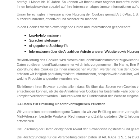
beträgt 1 Monat bis 10 Jahre. So können wir Ihnen unser Angebot nutzerfreundlich
Ihnen beispielsweise speziell auf Ihre Interessen abgestimmte Informationen auf 
Unser berechtigtes Interesse an der Nutzung der Cookies gemäß Art. 6 Abs. 1 S.
nutzerfreundlicher, effektiver und sicherer zu machen.
In den Cookies werden etwa folgende Daten und Informationen gespeichert:
Log-In-Informationen
Spracheinstellungen
eingegebene Suchbegriffe
Informationen über die Anzahl der Aufrufe unserer Website sowie Nutzung 
Bei Aktivierung des Cookies wird diesem eine Identifikationsnummer zugewiese
Daten zu dieser Identifikationsnummer wird nicht vorgenommen. Ihr Name, Ihre I
Zuordnung des Cookies zu Ihnen ermöglichen würden, werden nicht in den Cookie
erhalten wir lediglich pseudonymisierte Informationen, beispielsweise darüber, 
welche Produkte angesehen wurden, etc.
Sie können Ihren Browser so einstellen, dass Sie über das Setzen von Cookies vo
entscheiden können, ob Sie die Annahme von Cookies für bestimmte Fälle oder g
komplett verhindert werden. Dadurch kann die Funktionalität der Website einges
3.4
Daten zur Erfüllung unserer vertraglichen Pflichten
Wir verarbeiten personenbezogene Daten, die wir zur Erfüllung unserer vertragli
Mail-Adresse, bestellte Produkte, Rechnungs- und Zahlungsdaten. Die Erhebung 
erforderlich.
Die Löschung der Daten erfolgt nach Ablauf der Gewährleistungsfristen und geset
Die Rechtgrundlage für die Verarbeitung dieser Daten ist Art. 6 Abs. 1 S. 1 b) D